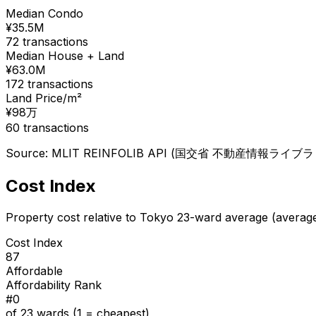
Median Condo
¥
35.5
M
72
transactions
Median House + Land
¥
63.0
M
172
transactions
Land Price/m²
¥
98
万
60
transactions
Source: MLIT REINFOLIB API (国交省 不動産情報ライブラリ), 
Cost Index
Property cost relative to Tokyo 23-ward average (averag
Cost Index
87
Affordable
Affordability Rank
#
0
of 23 wards (1 = cheapest)