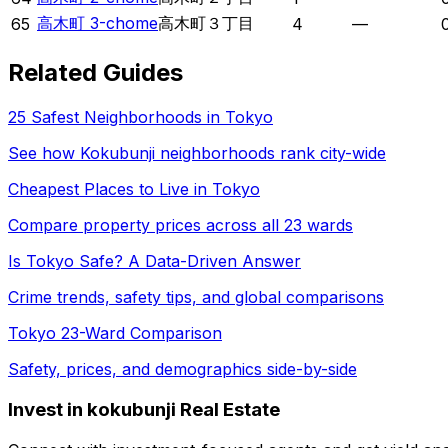
高木町 3-chome
高木町３丁目
65
4
—
Related Guides
25 Safest Neighborhoods in Tokyo
See how
Kokubunji
neighborhoods rank city-wide
Cheapest Places to Live in Tokyo
Compare property prices across all 23 wards
Is Tokyo Safe? A Data-Driven Answer
Crime trends, safety tips, and global comparisons
Tokyo 23-Ward Comparison
Safety, prices, and demographics side-by-side
Invest in kokubunji Real Estate