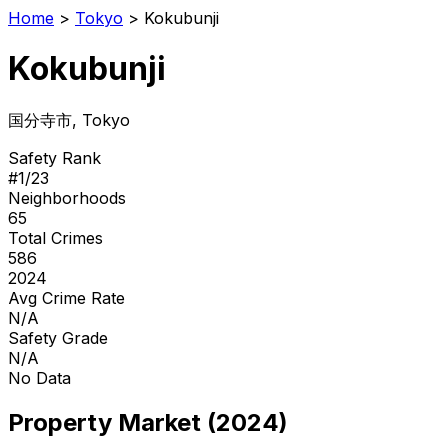
Home
>
Tokyo
>
Kokubunji
Kokubunji
国分寺市
, Tokyo
Safety Rank
#
1
/
23
Neighborhoods
65
Total Crimes
586
2024
Avg Crime Rate
N/A
Safety Grade
N/A
No Data
Property Market (2024)