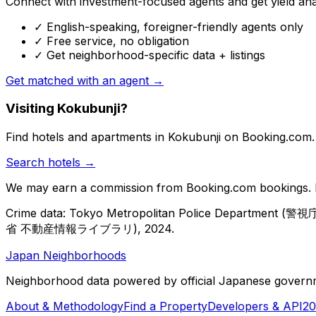
Connect with investment-focused agents and get yield analy
✓ English-speaking, foreigner-friendly agents only
✓ Free service, no obligation
✓ Get neighborhood-specific data + listings
Get matched with an agent →
Visiting Kokubunji?
Find hotels and apartments in Kokubunji on Booking.com.
Search hotels →
We may earn a commission from Booking.com bookings. Pr
Crime data: Tokyo Metropolitan Police Department (警視庁)
省 不動産情報ライブラリ), 2024.
Japan Neighborhoods
Neighborhood data powered by official Japanese govern
About & Methodology
Find a Property
Developers & API
20