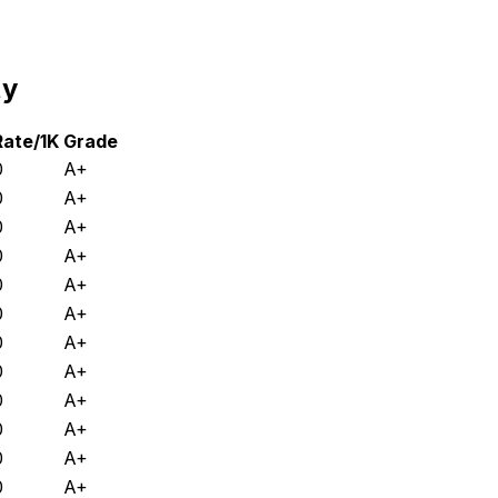
ty
Rate/1K
Grade
0
A+
0
A+
0
A+
0
A+
0
A+
0
A+
0
A+
0
A+
0
A+
0
A+
0
A+
0
A+