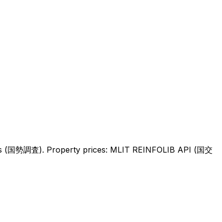
sus (国勢調査).
Property prices: MLIT REINFOLIB API (国交