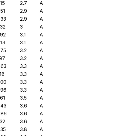
215
2.7
A
851
2.9
A
433
2.9
A
332
3
A
592
3.1
A
613
3.1
A
675
3.2
A
197
3.2
A
463
3.3
A
18
3.3
A
000
3.3
A
696
3.3
A
261
3.5
A
043
3.6
A
486
3.6
A
932
3.6
A
935
3.8
A