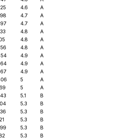
025
4.6
A
498
4.7
A
797
4.7
A
533
4.8
A
105
4.8
A
556
4.8
A
454
4.9
A
064
4.9
A
667
4.9
A
406
5
A
169
5
A
543
5.1
B
904
5.3
B
236
5.3
B
21
5.3
B
599
5.3
B
182
5.3
B