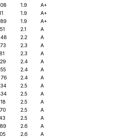
708
1.9
A+
11
1.9
A+
089
1.9
A+
351
2.1
A
548
2.2
A
573
2.3
A
81
2.3
A
529
2.4
A
755
2.4
A
476
2.4
A
034
2.5
A
834
2.5
A
818
2.5
A
970
2.5
A
143
2.5
A
289
2.6
A
905
2.6
A