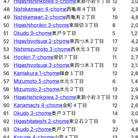
Higashishinkoiwa 5-chome
東新小岩５丁目
47
12
3,
Nishikameari 4-chome
西亀有４丁目
48
9
2,
Nishikameari 2-chome
西亀有２丁目
49
19
4,
Higashihorikiri 3-chome
東堀切３丁目
50
8
2,
Okudo 9-chome
奥戸９丁目
51
5
1,
Higashiyotsugi 2-chome
東四つ木２丁目
52
17
4,
Nishimizumoto 3-chome
西水元３丁目
53
12
2,
Horikiri 7-chome
堀切７丁目
54
11
2,
Higashiyotsugi 3-chome
東四つ木３丁目
55
13
3,1
Kamakura 1-chome
鎌倉１丁目
56
12
2,
Mizumoto 5-chome
水元５丁目
57
6
1,
Mizumoto 2-chome
水元２丁目
58
13
2,
Higashishinkoiwa 3-chome
東新小岩３丁目
59
13
2,
Kanamachi 4-chome
金町４丁目
60
12
2,
Okudo 3-chome
奥戸３丁目
61
14
3,
Higashitateishi 2-chome
東立石２丁目
62
9
1,
Okudo 2-chome
奥戸２丁目
63
22
4,
Kosuge 4-chome
小菅４丁目
64
13
2,