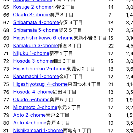
Kosuge 2-chome
小菅２丁目
65
14
3,
Okudo 8-chome
奥戸８丁目
66
7
1,
Shibamata 4-chome
柴又４丁目
67
18
3,
Shibamata 5-chome
柴又５丁目
68
17
3,
Higashishinkoiwa 6-chome
東新小岩６丁目
69
15
3,
Kamakura 3-chome
鎌倉３丁目
70
22
4,
Niijuku 1-chome
新宿１丁目
71
12
2,
Hosoda 3-chome
細田３丁目
72
15
3,
Higashihorikiri 2-chome
東堀切２丁目
73
18
3,
Kanamachi 1-chome
金町１丁目
74
12
2,
Higashiyotsugi 4-chome
東四つ木４丁目
75
21
4,
Hosoda 4-chome
細田４丁目
76
18
3,
Okudo 5-chome
奥戸５丁目
77
10
1,
Mizumoto 3-chome
水元３丁目
78
17
3,
Aoto 2-chome
青戸２丁目
79
8
1,5
Aoto 4-chome
青戸４丁目
80
19
3,
Nishikameari 1-chome
西亀有１丁目
81
17
3,