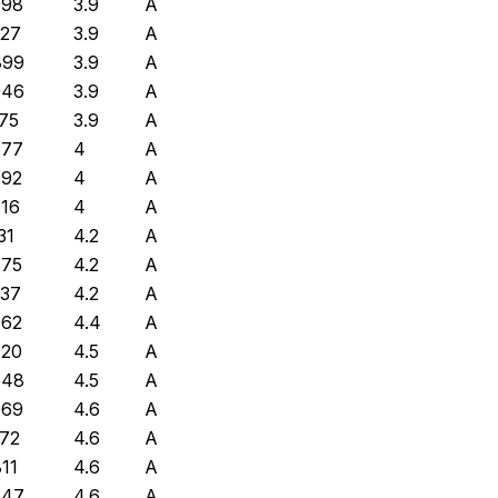
098
3.9
A
327
3.9
A
899
3.9
A
046
3.9
A
275
3.9
A
277
4
A
992
4
A
716
4
A
31
4.2
A
875
4.2
A
437
4.2
A
962
4.4
A
920
4.5
A
648
4.5
A
069
4.6
A
972
4.6
A
811
4.6
A
847
4.6
A