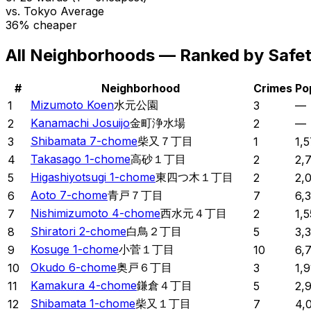
vs. Tokyo Average
36% cheaper
All Neighborhoods — Ranked by Safe
#
Neighborhood
Crimes
Po
Mizumoto Koen
水元公園
1
3
—
Kanamachi Josuijo
金町浄水場
2
2
—
Shibamata 7-chome
柴又７丁目
3
1
1,
Takasago 1-chome
高砂１丁目
4
2
2,
Higashiyotsugi 1-chome
東四つ木１丁目
5
2
2,
Aoto 7-chome
青戸７丁目
6
7
6,
Nishimizumoto 4-chome
西水元４丁目
7
2
1,
Shiratori 2-chome
白鳥２丁目
8
5
3,
Kosuge 1-chome
小菅１丁目
9
10
6,
Okudo 6-chome
奥戸６丁目
10
3
1,9
Kamakura 4-chome
鎌倉４丁目
11
5
2,
Shibamata 1-chome
柴又１丁目
12
7
4,