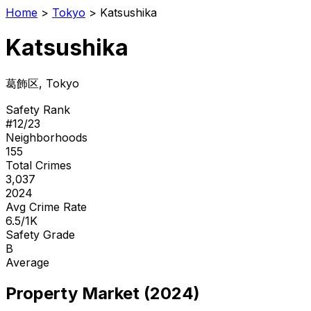
Home
>
Tokyo
>
Katsushika
Katsushika
葛飾区
, Tokyo
Safety Rank
#
12
/
23
Neighborhoods
155
Total Crimes
3,037
2024
Avg Crime Rate
6.5/1K
Safety Grade
B
Average
Property Market (2024)