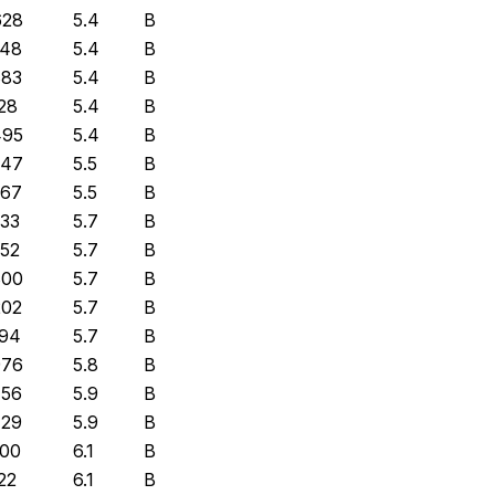
628
5.4
B
848
5.4
B
883
5.4
B
128
5.4
B
495
5.4
B
747
5.5
B
367
5.5
B
533
5.7
B
352
5.7
B
800
5.7
B
202
5.7
B
194
5.7
B
976
5.8
B
756
5.9
B
729
5.9
B
800
6.1
B
22
6.1
B