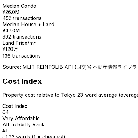
Median Condo
¥
26.0
M
452
transactions
Median House + Land
¥
47.0
M
392
transactions
Land Price/m²
¥
120
万
136
transactions
Source: MLIT REINFOLIB API (国交省 不動産情報ライブラリ), 
Cost Index
Property cost relative to Tokyo 23-ward average (averag
Cost Index
64
Very Affordable
Affordability Rank
#
1
of 23 wards (1 = cheapest)