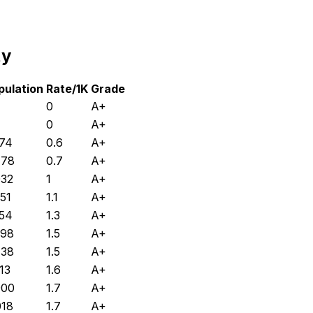
ty
pulation
Rate/1K
Grade
0
A+
0
A+
574
0.6
A+
778
0.7
A+
032
1
A+
351
1.1
A+
554
1.3
A+
398
1.5
A+
738
1.5
A+
13
1.6
A+
900
1.7
A+
018
1.7
A+