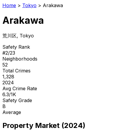
Home
>
Tokyo
>
Arakawa
Arakawa
荒川区
, Tokyo
Safety Rank
#
2
/
23
Neighborhoods
52
Total Crimes
1,328
2024
Avg Crime Rate
6.3/1K
Safety Grade
B
Average
Property Market (2024)