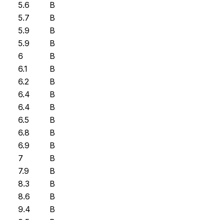
5.6
B
5.7
B
5.9
B
5.9
B
6
B
6.1
B
6.2
B
6.4
B
6.4
B
6.5
B
6.8
B
6.9
B
7
B
7.9
B
8.3
B
8.6
B
9.4
B