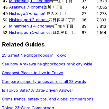
Minamisenju 1-chome
南千住１丁目
47
37
3,878
Arakawa 7-chome
荒川７丁目
48
40
4,085
Nishiogu 3-chome
西尾久３丁目
49
27
2,278
Nishinippori 2-chome
西日暮里２丁目
50
96
7,333
Minamisenju 4-chome
南千住４丁目
51
89
3,813
Nishinippori 5-chome
西日暮里５丁目
52
67
2,164
Related Guides
25 Safest Neighborhoods in Tokyo
See how
Arakawa
neighborhoods rank city-wide
Cheapest Places to Live in Tokyo
Compare property prices across all 23 wards
Is Tokyo Safe? A Data-Driven Answer
Crime trends, safety tips, and global comparisons
Tokyo 23-Ward Comparison