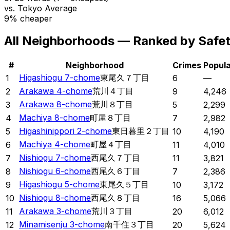
vs. Tokyo Average
9% cheaper
All Neighborhoods — Ranked by Safe
#
Neighborhood
Crimes
Popula
Higashiogu 7-chome
東尾久７丁目
1
6
—
Arakawa 4-chome
荒川４丁目
2
9
4,246
Arakawa 8-chome
荒川８丁目
3
5
2,299
Machiya 8-chome
町屋８丁目
4
7
2,982
Higashinippori 2-chome
東日暮里２丁目
5
10
4,190
Machiya 4-chome
町屋４丁目
6
11
4,010
Nishiogu 7-chome
西尾久７丁目
7
11
3,821
Nishiogu 6-chome
西尾久６丁目
8
7
2,386
Higashiogu 5-chome
東尾久５丁目
9
10
3,172
Nishiogu 8-chome
西尾久８丁目
10
16
5,066
Arakawa 3-chome
荒川３丁目
11
20
6,012
Minamisenju 3-chome
南千住３丁目
12
20
5,624