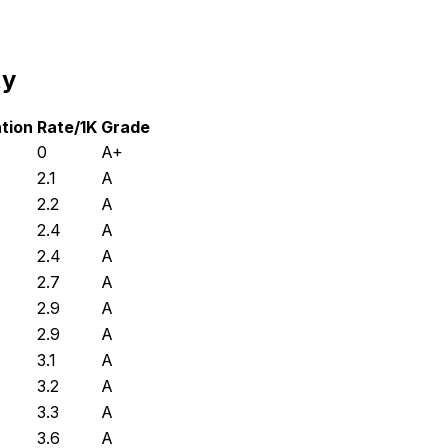
ty
tion
Rate/1K
Grade
0
A+
2.1
A
2.2
A
2.4
A
2.4
A
2.7
A
2.9
A
2.9
A
3.1
A
3.2
A
3.3
A
3.6
A