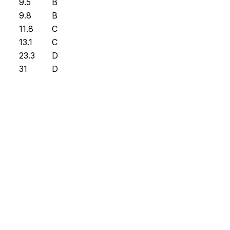
9.5
B
9.8
B
11.8
C
13.1
C
23.3
D
31
D