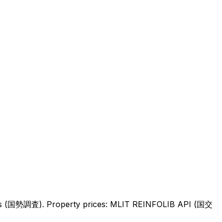
sus (国勢調査).
Property prices: MLIT REINFOLIB API (国交