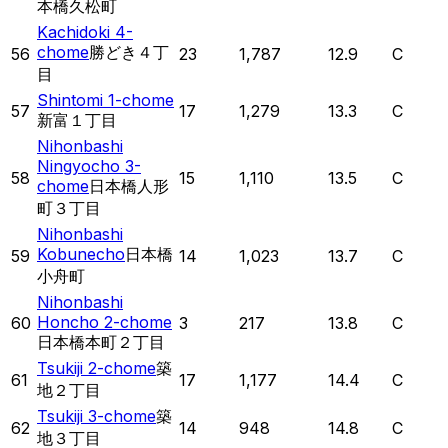
本橋久松町
Kachidoki 4-
chome
勝どき４丁
56
23
1,787
12.9
C
目
Shintomi 1-chome
57
17
1,279
13.3
C
新富１丁目
Nihonbashi
Ningyocho 3-
58
15
1,110
13.5
C
chome
日本橋人形
町３丁目
Nihonbashi
Kobunecho
日本橋
59
14
1,023
13.7
C
小舟町
Nihonbashi
Honcho 2-chome
60
3
217
13.8
C
日本橋本町２丁目
Tsukiji 2-chome
築
61
17
1,177
14.4
C
地２丁目
Tsukiji 3-chome
築
62
14
948
14.8
C
地３丁目