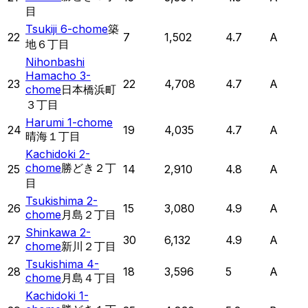
目
Tsukiji 6-chome
築
22
7
1,502
4.7
A
地６丁目
Nihonbashi
Hamacho 3-
23
22
4,708
4.7
A
chome
日本橋浜町
３丁目
Harumi 1-chome
24
19
4,035
4.7
A
晴海１丁目
Kachidoki 2-
chome
勝どき２丁
25
14
2,910
4.8
A
目
Tsukishima 2-
26
15
3,080
4.9
A
chome
月島２丁目
Shinkawa 2-
27
30
6,132
4.9
A
chome
新川２丁目
Tsukishima 4-
28
18
3,596
5
A
chome
月島４丁目
Kachidoki 1-