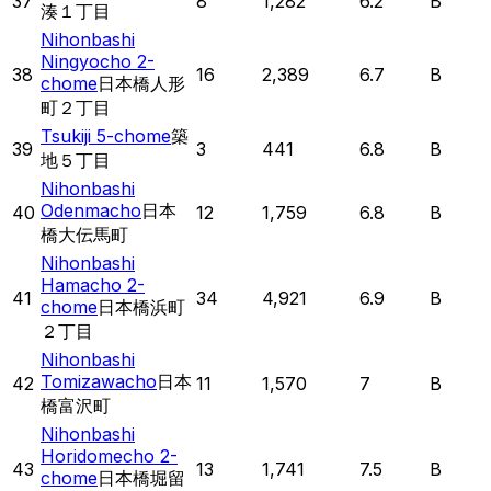
37
8
1,282
6.2
B
湊１丁目
Nihonbashi
Ningyocho 2-
38
16
2,389
6.7
B
chome
日本橋人形
町２丁目
Tsukiji 5-chome
築
39
3
441
6.8
B
地５丁目
Nihonbashi
Odenmacho
日本
40
12
1,759
6.8
B
橋大伝馬町
Nihonbashi
Hamacho 2-
41
34
4,921
6.9
B
chome
日本橋浜町
２丁目
Nihonbashi
Tomizawacho
日本
42
11
1,570
7
B
橋富沢町
Nihonbashi
Horidomecho 2-
43
13
1,741
7.5
B
chome
日本橋堀留