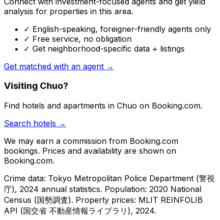
Connect with investment-focused agents and get yield
analysis for properties in this area.
✓ English-speaking, foreigner-friendly agents only
✓ Free service, no obligation
✓ Get neighborhood-specific data + listings
Get matched with an agent →
Visiting Chuo?
Find hotels and apartments in Chuo on Booking.com.
Search hotels →
We may earn a commission from Booking.com
bookings. Prices and availability are shown on
Booking.com.
Crime data: Tokyo Metropolitan Police Department (警視
庁), 2024 annual statistics. Population: 2020 National
Census (国勢調査).
Property prices: MLIT REINFOLIB
API (国交省 不動産情報ライブラリ), 2024.