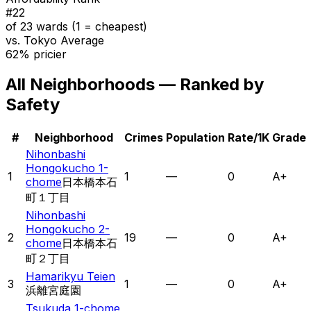
#
22
of 23 wards (1 = cheapest)
vs. Tokyo Average
62% pricier
All Neighborhoods — Ranked by
Safety
#
Neighborhood
Crimes
Population
Rate/1K
Grade
Nihonbashi
Hongokucho 1-
1
1
—
0
A+
chome
日本橋本石
町１丁目
Nihonbashi
Hongokucho 2-
2
19
—
0
A+
chome
日本橋本石
町２丁目
Hamarikyu Teien
3
1
—
0
A+
浜離宮庭園
Tsukuda 1-chome