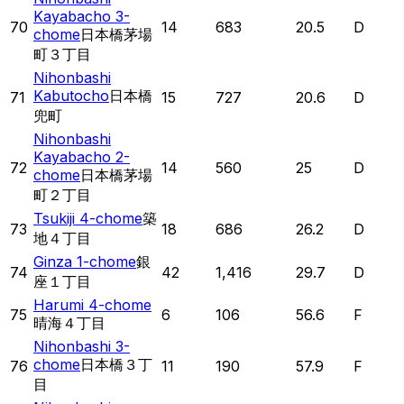
Kayabacho 3-
70
14
683
20.5
D
chome
日本橋茅場
町３丁目
Nihonbashi
Kabutocho
日本橋
71
15
727
20.6
D
兜町
Nihonbashi
Kayabacho 2-
72
14
560
25
D
chome
日本橋茅場
町２丁目
Tsukiji 4-chome
築
73
18
686
26.2
D
地４丁目
Ginza 1-chome
銀
74
42
1,416
29.7
D
座１丁目
Harumi 4-chome
75
6
106
56.6
F
晴海４丁目
Nihonbashi 3-
chome
日本橋３丁
76
11
190
57.9
F
目