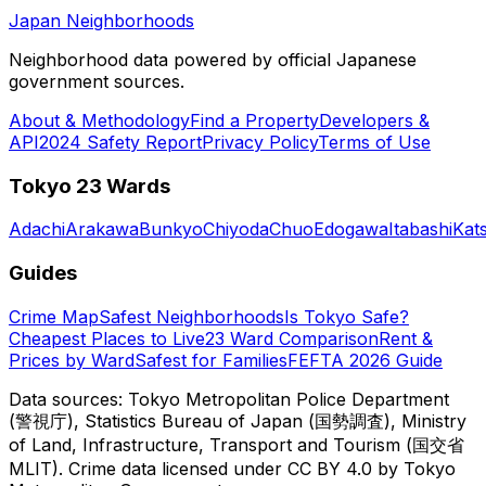
Japan Neighborhoods
Neighborhood data powered by official Japanese
government sources.
About & Methodology
Find a Property
Developers &
API
2024 Safety Report
Privacy Policy
Terms of Use
Tokyo 23 Wards
Adachi
Arakawa
Bunkyo
Chiyoda
Chuo
Edogawa
Itabashi
Kat
Guides
Crime Map
Safest Neighborhoods
Is Tokyo Safe?
Cheapest Places to Live
23 Ward Comparison
Rent &
Prices by Ward
Safest for Families
FEFTA 2026 Guide
Data sources: Tokyo Metropolitan Police Department
(警視庁), Statistics Bureau of Japan (国勢調査), Ministry
of Land, Infrastructure, Transport and Tourism (国交省
MLIT). Crime data licensed under CC BY 4.0 by Tokyo