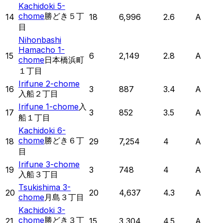
Kachidoki 5-
chome
勝どき５丁
14
18
6,996
2.6
A
目
Nihonbashi
Hamacho 1-
15
6
2,149
2.8
A
chome
日本橋浜町
１丁目
Irifune 2-chome
16
3
887
3.4
A
入船２丁目
Irifune 1-chome
入
17
3
852
3.5
A
船１丁目
Kachidoki 6-
chome
勝どき６丁
18
29
7,254
4
A
目
Irifune 3-chome
19
3
748
4
A
入船３丁目
Tsukishima 3-
20
20
4,637
4.3
A
chome
月島３丁目
Kachidoki 3-
chome
勝どき３丁
21
15
3,304
4.5
A