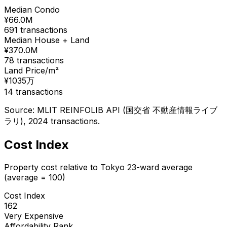
Median Condo
¥
66.0
M
691
transactions
Median House + Land
¥
370.0
M
78
transactions
Land Price/m²
¥
1035
万
14
transactions
Source: MLIT REINFOLIB API (国交省 不動産情報ライブ
ラリ), 2024 transactions.
Cost Index
Property cost relative to Tokyo 23-ward average
(average = 100)
Cost Index
162
Very Expensive
Affordability Rank