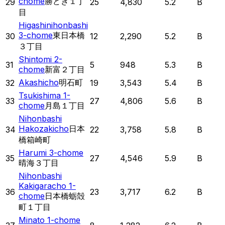
chome
勝どき１丁
29
25
4,830
5.2
B
目
Higashinihonbashi
3-chome
東日本橋
30
12
2,290
5.2
B
３丁目
Shintomi 2-
31
5
948
5.3
B
chome
新富２丁目
Akashicho
明石町
32
19
3,543
5.4
B
Tsukishima 1-
33
27
4,806
5.6
B
chome
月島１丁目
Nihonbashi
Hakozakicho
日本
34
22
3,758
5.8
B
橋箱崎町
Harumi 3-chome
35
27
4,546
5.9
B
晴海３丁目
Nihonbashi
Kakigaracho 1-
36
23
3,717
6.2
B
chome
日本橋蛎殻
町１丁目
Minato 1-chome