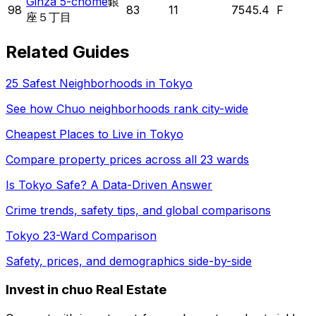
Ginza 5-chome
銀
98
83
11
7545.4
F
座５丁目
Related Guides
25 Safest Neighborhoods in Tokyo
See how
Chuo
neighborhoods rank city-wide
Cheapest Places to Live in Tokyo
Compare property prices across all 23 wards
Is Tokyo Safe? A Data-Driven Answer
Crime trends, safety tips, and global comparisons
Tokyo 23-Ward Comparison
Safety, prices, and demographics side-by-side
Invest in chuo Real Estate