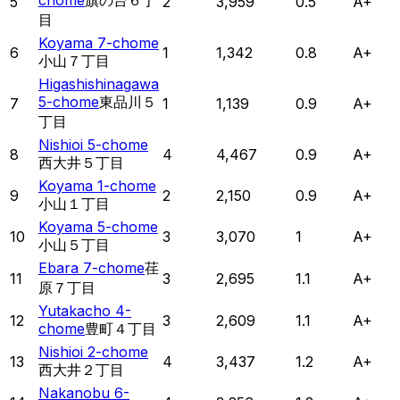
chome
旗の台６丁
5
2
3,959
0.5
A+
目
Koyama 7-chome
6
1
1,342
0.8
A+
小山７丁目
Higashishinagawa
5-chome
東品川５
7
1
1,139
0.9
A+
丁目
Nishioi 5-chome
8
4
4,467
0.9
A+
西大井５丁目
Koyama 1-chome
9
2
2,150
0.9
A+
小山１丁目
Koyama 5-chome
10
3
3,070
1
A+
小山５丁目
Ebara 7-chome
荏
11
3
2,695
1.1
A+
原７丁目
Yutakacho 4-
12
3
2,609
1.1
A+
chome
豊町４丁目
Nishioi 2-chome
13
4
3,437
1.2
A+
西大井２丁目
Nakanobu 6-