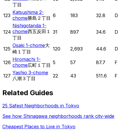
丁目
Katsushima 2-
123
6
183
32.8
D
chome
勝島２丁目
Nishigotanda 1-
chome
西五反田１
124
31
897
34.6
D
丁目
Osaki 1-chome
大
125
120
2,693
44.6
D
崎１丁目
Hiromachi 1-
126
5
57
87.7
F
chome
広町１丁目
Yashio 3-chome
127
22
43
511.6
F
八潮３丁目
Related Guides
25 Safest Neighborhoods in Tokyo
See how
Shinagawa
neighborhoods rank city-wide
Cheapest Places to Live in Tokyo