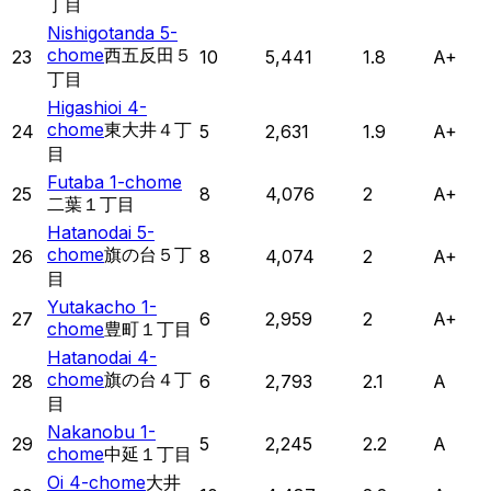
丁目
Nishigotanda 5-
chome
西五反田５
23
10
5,441
1.8
A+
丁目
Higashioi 4-
chome
東大井４丁
24
5
2,631
1.9
A+
目
Futaba 1-chome
25
8
4,076
2
A+
二葉１丁目
Hatanodai 5-
chome
旗の台５丁
26
8
4,074
2
A+
目
Yutakacho 1-
27
6
2,959
2
A+
chome
豊町１丁目
Hatanodai 4-
chome
旗の台４丁
28
6
2,793
2.1
A
目
Nakanobu 1-
29
5
2,245
2.2
A
chome
中延１丁目
Oi 4-chome
大井