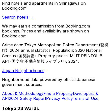
Find hotels and apartments in Shinagawa on
Booking.com.
Search hotels →
We may earn a commission from Booking.com
bookings. Prices and availability are shown on
Booking.com.
Crime data: Tokyo Metropolitan Police Department (警視
庁), 2024 annual statistics. Population: 2020 National
Census (国勢調査).
Property prices: MLIT REINFOLIB
API (国交省 不動産情報ライブラリ), 2024.
Japan Neighborhoods
Neighborhood data powered by official Japanese
government sources.
About & Methodology
Find a Property
Developers &
API
2024 Safety Report
Privacy Policy
Terms of Use
Tokyo 23 Wards