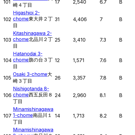
101
17
2,540
6.7
B
崎４丁目
Higashioi 2-
chome
東大井２丁
102
31
4,406
7
B
目
Kitashinagawa 2-
chome
北品川２丁
103
25
3,410
7.3
B
目
Hatanodai 3-
chome
旗の台３丁
104
12
1,571
7.6
B
目
Osaki 3-chome
大
105
26
3,357
7.8
B
崎３丁目
Nishigotanda 8-
chome
西五反田８
106
24
2,960
8.1
B
丁目
Minamishinagawa
1-chome
南品川１
107
14
1,713
8.2
B
丁目
Minamishinagawa