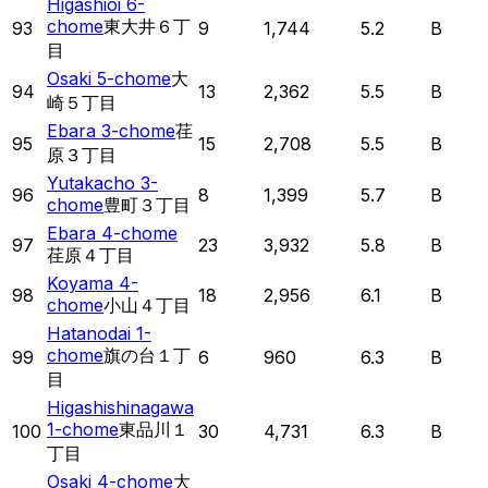
Higashioi 6-
chome
東大井６丁
93
9
1,744
5.2
B
目
Osaki 5-chome
大
94
13
2,362
5.5
B
崎５丁目
Ebara 3-chome
荏
95
15
2,708
5.5
B
原３丁目
Yutakacho 3-
96
8
1,399
5.7
B
chome
豊町３丁目
Ebara 4-chome
97
23
3,932
5.8
B
荏原４丁目
Koyama 4-
98
18
2,956
6.1
B
chome
小山４丁目
Hatanodai 1-
chome
旗の台１丁
99
6
960
6.3
B
目
Higashishinagawa
1-chome
東品川１
100
30
4,731
6.3
B
丁目
Osaki 4-chome
大