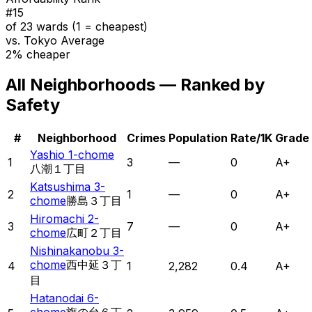
#
15
of 23 wards (1 = cheapest)
vs. Tokyo Average
2% cheaper
All Neighborhoods — Ranked by
Safety
#
Neighborhood
Crimes
Population
Rate/1K
Grade
Yashio 1-chome
1
3
—
0
A+
八潮１丁目
Katsushima 3-
2
1
—
0
A+
chome
勝島３丁目
Hiromachi 2-
3
7
—
0
A+
chome
広町２丁目
Nishinakanobu 3-
chome
西中延３丁
4
1
2,282
0.4
A+
目
Hatanodai 6-