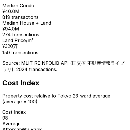
Median Condo
¥
40.0
M
819
transactions
Median House + Land
¥
94.0
M
274
transactions
Land Price/m²
¥
320
万
150
transactions
Source: MLIT REINFOLIB API (国交省 不動産情報ライブ
ラリ), 2024 transactions.
Cost Index
Property cost relative to Tokyo 23-ward average
(average = 100)
Cost Index
98
Average
Affordability Rank