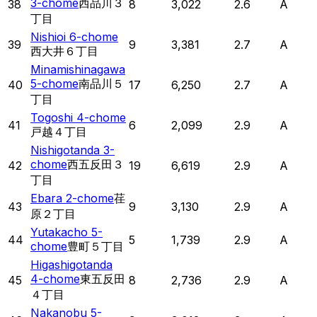
3-chome
西品川３
38
8
3,022
2.6
A
丁目
Nishioi 6-chome
39
9
3,381
2.7
A
西大井６丁目
Minamishinagawa
5-chome
南品川５
40
17
6,250
2.7
A
丁目
Togoshi 4-chome
41
6
2,099
2.9
A
戸越４丁目
Nishigotanda 3-
chome
西五反田３
42
19
6,619
2.9
A
丁目
Ebara 2-chome
荏
43
9
3,130
2.9
A
原２丁目
Yutakacho 5-
44
5
1,739
2.9
A
chome
豊町５丁目
Higashigotanda
4-chome
東五反田
45
8
2,736
2.9
A
４丁目
Nakanobu 5-