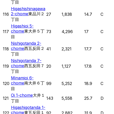
丁目
Higashishinagawa
2-chome
東品川２
116
27
1,838
14.7
C
丁目
Higashioi 5-
chome
東大井５丁
117
73
4,296
17
C
目
Nishigotanda 2-
chome
西五反田２
118
41
2,321
17.7
C
丁目
Nishigotanda 7-
chome
西五反田７
119
20
1,127
17.8
C
丁目
Minamioi 6-
chome
南大井６丁
120
99
5,252
18.9
C
目
Oi 1-chome
大井１
121
143
5,558
25.7
D
丁目
Higashigotanda 1-
chome
東五反田１
122
92
2,882
31.9
D