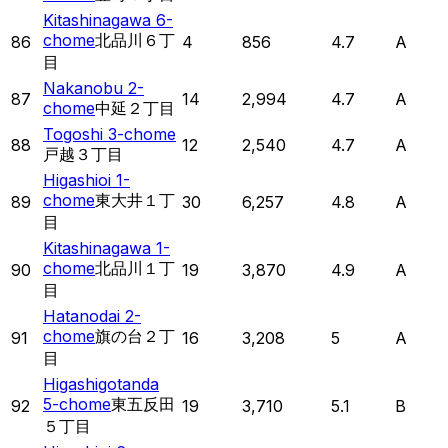
Kitashinagawa 6-
chome
北品川６丁
86
4
856
4.7
A
目
Nakanobu 2-
87
14
2,994
4.7
A
chome
中延２丁目
Togoshi 3-chome
88
12
2,540
4.7
A
戸越３丁目
Higashioi 1-
chome
東大井１丁
89
30
6,257
4.8
A
目
Kitashinagawa 1-
chome
北品川１丁
90
19
3,870
4.9
A
目
Hatanodai 2-
chome
旗の台２丁
91
16
3,208
5
A
目
Higashigotanda
5-chome
東五反田
92
19
3,710
5.1
B
５丁目