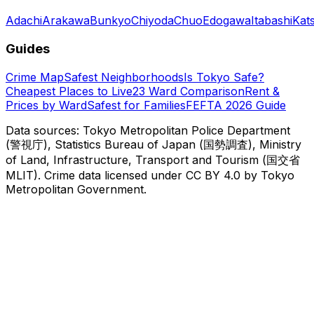
Adachi
Arakawa
Bunkyo
Chiyoda
Chuo
Edogawa
Itabashi
Kat
Guides
Crime Map
Safest Neighborhoods
Is Tokyo Safe?
Cheapest Places to Live
23 Ward Comparison
Rent &
Prices by Ward
Safest for Families
FEFTA 2026 Guide
Data sources: Tokyo Metropolitan Police Department
(警視庁), Statistics Bureau of Japan (国勢調査), Ministry
of Land, Infrastructure, Transport and Tourism (国交省
MLIT). Crime data licensed under CC BY 4.0 by Tokyo
Metropolitan Government.