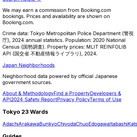
We may earn a commission from Booking.com
bookings. Prices and availability are shown on
Booking.com.
Crime data: Tokyo Metropolitan Police Department (警視
庁), 2024 annual statistics. Population: 2020 National
Census (国勢調査).
Property prices: MLIT REINFOLIB
API (国交省 不動産情報ライブラリ), 2024.
Japan Neighborhoods
Neighborhood data powered by official Japanese
government sources.
About & Methodology
Find a Property
Developers &
API
2024 Safety Report
Privacy Policy
Terms of Use
Tokyo 23 Wards
Adachi
Arakawa
Bunkyo
Chiyoda
Chuo
Edogawa
Itabashi
Kat
Guides