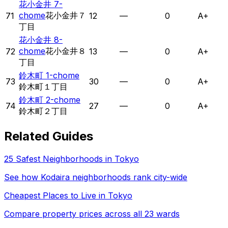
花小金井 7-
chome
花小金井７
71
12
—
0
A+
丁目
花小金井 8-
chome
花小金井８
72
13
—
0
A+
丁目
鈴木町 1-chome
73
30
—
0
A+
鈴木町１丁目
鈴木町 2-chome
74
27
—
0
A+
鈴木町２丁目
Related Guides
25 Safest Neighborhoods in Tokyo
See how
Kodaira
neighborhoods rank city-wide
Cheapest Places to Live in Tokyo
Compare property prices across all 23 wards