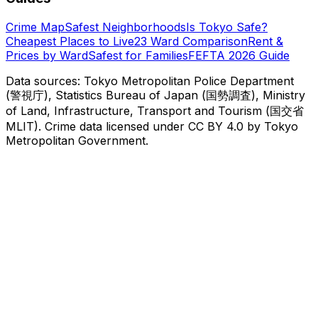
Crime Map
Safest Neighborhoods
Is Tokyo Safe?
Cheapest Places to Live
23 Ward Comparison
Rent &
Prices by Ward
Safest for Families
FEFTA 2026 Guide
Data sources: Tokyo Metropolitan Police Department
(警視庁), Statistics Bureau of Japan (国勢調査), Ministry
of Land, Infrastructure, Transport and Tourism (国交省
MLIT). Crime data licensed under CC BY 4.0 by Tokyo
Metropolitan Government.