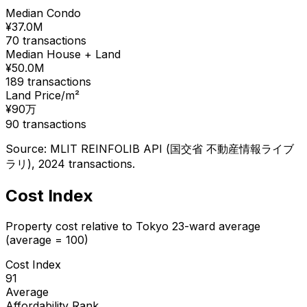
Median Condo
¥
37.0
M
70
transactions
Median House + Land
¥
50.0
M
189
transactions
Land Price/m²
¥
90
万
90
transactions
Source: MLIT REINFOLIB API (国交省 不動産情報ライブ
ラリ), 2024 transactions.
Cost Index
Property cost relative to Tokyo 23-ward average
(average = 100)
Cost Index
91
Average
Affordability Rank