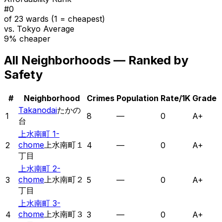
#
0
of 23 wards (1 = cheapest)
vs. Tokyo Average
9% cheaper
All Neighborhoods — Ranked by
Safety
#
Neighborhood
Crimes
Population
Rate/1K
Grade
Takanodai
たかの
1
8
—
0
A+
台
上水南町 1-
chome
上水南町１
2
4
—
0
A+
丁目
上水南町 2-
chome
上水南町２
3
5
—
0
A+
丁目
上水南町 3-
chome
上水南町３
4
3
—
0
A+