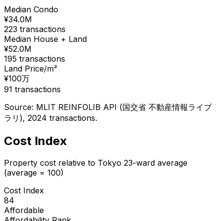
Median Condo
¥
34.0
M
223
transactions
Median House + Land
¥
52.0
M
195
transactions
Land Price/m²
¥
100
万
91
transactions
Source: MLIT REINFOLIB API (国交省 不動産情報ライブ
ラリ), 2024 transactions.
Cost Index
Property cost relative to Tokyo 23-ward average
(average = 100)
Cost Index
84
Affordable
Affordability Rank