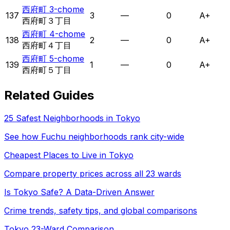
西府町 3-chome
137
3
—
0
A+
西府町３丁目
西府町 4-chome
138
2
—
0
A+
西府町４丁目
西府町 5-chome
139
1
—
0
A+
西府町５丁目
Related Guides
25 Safest Neighborhoods in Tokyo
See how
Fuchu
neighborhoods rank city-wide
Cheapest Places to Live in Tokyo
Compare property prices across all 23 wards
Is Tokyo Safe? A Data-Driven Answer
Crime trends, safety tips, and global comparisons
Tokyo 23-Ward Comparison