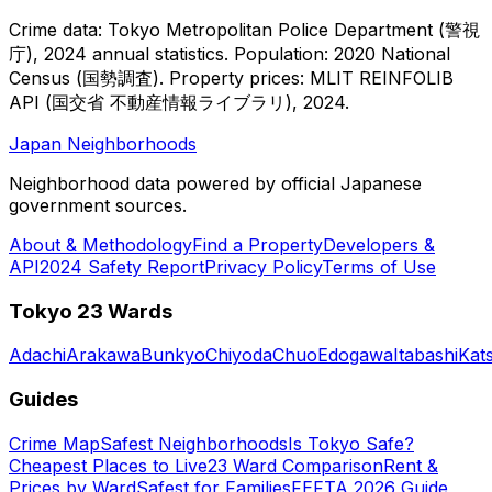
Crime data: Tokyo Metropolitan Police Department (警視
庁), 2024 annual statistics. Population: 2020 National
Census (国勢調査).
Property prices: MLIT REINFOLIB
API (国交省 不動産情報ライブラリ), 2024.
Japan Neighborhoods
Neighborhood data powered by official Japanese
government sources.
About & Methodology
Find a Property
Developers &
API
2024 Safety Report
Privacy Policy
Terms of Use
Tokyo 23 Wards
Adachi
Arakawa
Bunkyo
Chiyoda
Chuo
Edogawa
Itabashi
Kat
Guides
Crime Map
Safest Neighborhoods
Is Tokyo Safe?
Cheapest Places to Live
23 Ward Comparison
Rent &
Prices by Ward
Safest for Families
FEFTA 2026 Guide