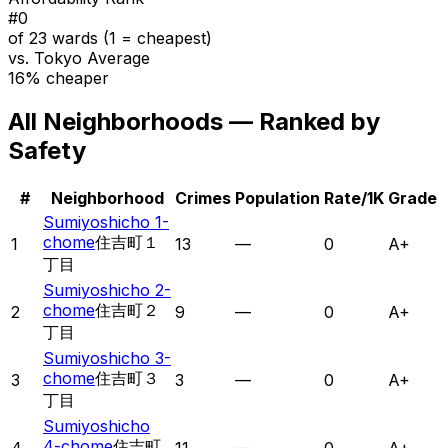
#
0
of 23 wards (1 = cheapest)
vs. Tokyo Average
16% cheaper
All Neighborhoods — Ranked by
Safety
#
Neighborhood
Crimes
Population
Rate/1K
Grade
Sumiyoshicho 1-
chome
住吉町１
1
13
—
0
A+
丁目
Sumiyoshicho 2-
chome
住吉町２
2
9
—
0
A+
丁目
Sumiyoshicho 3-
chome
住吉町３
3
3
—
0
A+
丁目
Sumiyoshicho
4-chome
住吉町