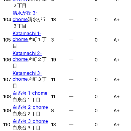
２丁目
清水が丘 3-
chome
清水が丘
104
18
—
0
A+
３丁目
Katamachi 1-
chome
片町１丁
105
3
—
0
A+
目
Katamachi 2-
chome
片町２丁
106
19
—
0
A+
目
Katamachi 3-
chome
片町３丁
107
11
—
0
A+
目
白糸台 1-chome
108
11
—
0
A+
白糸台１丁目
白糸台 2-chome
109
8
—
0
A+
白糸台２丁目
白糸台 3-chome
110
13
—
0
A+
白糸台３丁目